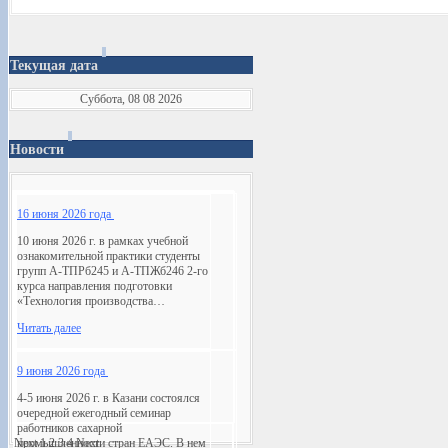
Текущая дата
Суббота, 08 08 2026
Новости
16 июня 2026 года
10 июня 2026 г. в рамках учебной
ознакомительной практики студенты
групп А-ТПРб245 и А-ТПЖб246 2-го
курса направления подготовки
«Технология производства…
Читать далее
9 июня 2026 года
4-5 июня 2026 г. в Казани состоялся
очередной ежегодный семинар
работников сахарной
Next
промышленности стран ЕАЭС. В нем
1
2
3
4
Next