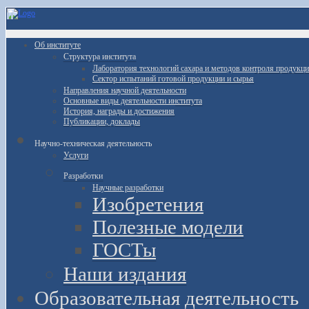
Об институте
Структура института
Лаборатория технологий сахара и методов контроля продукц
Сектор испытаний готовой продукции и сырья
Направления научной деятельности
Основные виды деятельности института
История, награды и достижения
Публикации, доклады
Научно-техническая деятельность
Услуги
Разработки
Научные разработки
Изобретения
Полезные модели
ГОСТы
Наши издания
Образовательная деятельность