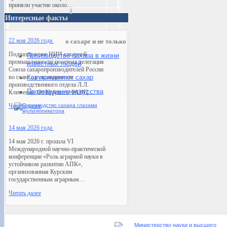
приняли участие около…
Интересные факты
Читать далее
22 мая 2026 года
о сахаре и не только
Подразделение НИИ сахарной
Производство сахара в жизни
промышленности посетила делегация
известных людей
Союза сахаропроизводителей России
во главе с руководителем
Как применяют сахар
производственного отдела Л.Л.
Произведения искусств
а
Клименко. От Курского ФАНЦ…
Читать далее
14 мая 2026 года
14 мая 2026 г. прошла VI
Международной научно-практической
конференции «Роль аграрной науки в
устойчивом развитии АПК»,
организованная Курским
государственным аграрным…
Читать далее