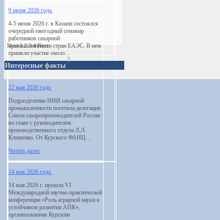
9 июня 2026 года
4-5 июня 2026 г. в Казани состоялся
очередной ежегодный семинар
работников сахарной
Next
промышленности стран ЕАЭС. В нем
1
2
3
4
Next
приняли участие около…
Интересные факты
Читать далее
22 мая 2026 года
Подразделение НИИ сахарной
промышленности посетила делегация
Союза сахаропроизводителей России
во главе с руководителем
производственного отдела Л.Л.
Клименко. От Курского ФАНЦ…
Читать далее
14 мая 2026 года
14 мая 2026 г. прошла VI
Международной научно-практической
конференции «Роль аграрной науки в
устойчивом развитии АПК»,
организованная Курским