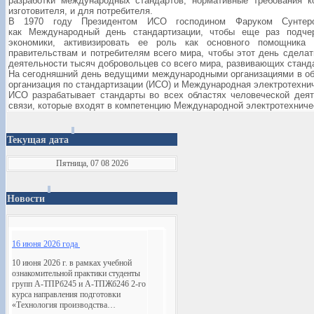
разработки международных стандартов, нормативные требования 
изготовителя, и для потребителя.
В 1970 году Президентом ИСО господином Фаруком Сунтер
как
Международный день стандартизации
, чтобы еще раз подчер
экономики, активизировать ее роль как основного помощника
правительствам и потребителям всего мира, чтобы этот день сдела
деятельности тысяч добровольцев со всего мира, развивающих станд
На сегодняшний день ведущими международными организациями в об
организация по стандартизации (ИСО) и Международная электротехни
ИСО разрабатывает стандарты во всех областях человеческой деяте
связи, которые входят в компетенцию Международной электротехниче
Текущая дата
Пятница, 07 08 2026
Новости
16 июня 2026 года
10 июня 2026 г. в рамках учебной
ознакомительной практики студенты
групп А-ТПРб245 и А-ТПЖб246 2-го
курса направления подготовки
«Технология производства…