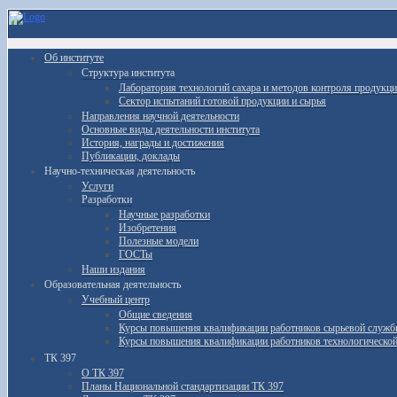
Об институте
Структура института
Лаборатория технологий сахара и методов контроля продукц
Сектор испытаний готовой продукции и сырья
Направления научной деятельности
Основные виды деятельности института
История, награды и достижения
Публикации, доклады
Научно-техническая деятельность
Услуги
Разработки
Научные разработки
Изобретения
Полезные модели
ГОСТы
Наши издания
Образовательная деятельность
Учебный центр
Общие сведения
Курсы повышения квалификации работников сырьевой служ
Курсы повышения квалификации работников технологическо
ТК 397
О ТК 397
Планы Национальной стандартизации ТК 397