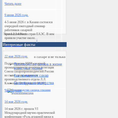
Читать далее
9 июня 2026 года
4-5 июня 2026 г. в Казани состоялся
очередной ежегодный семинар
работников сахарной
Next
промышленности стран ЕАЭС. В нем
1
2
3
4
Next
приняли участие около…
Интересные факты
Читать далее
22 мая 2026 года
о сахаре и не только
Подразделение НИИ сахарной
Производство сахара в жизни
промышленности посетила делегация
известных людей
Союза сахаропроизводителей России
во главе с руководителем
Как применяют сахар
производственного отдела Л.Л.
Произведения искусств
а
Клименко. От Курского ФАНЦ…
Читать далее
14 мая 2026 года
14 мая 2026 г. прошла VI
Международной научно-практической
конференции «Роль аграрной науки в