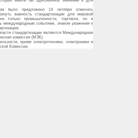
которых имели бы однозначное значение и для
ом было предложено 14 октября отмечать
кнуть важность стандартизации для мировой
 не только промышленности, торговли, но и
ть международным событием, знаком уважения к
артизацию.
ласти стандартизации являются Международная
ческая комиссия (МЭК).
льности, кроме электротехники, электроники и
ской Комиссии.