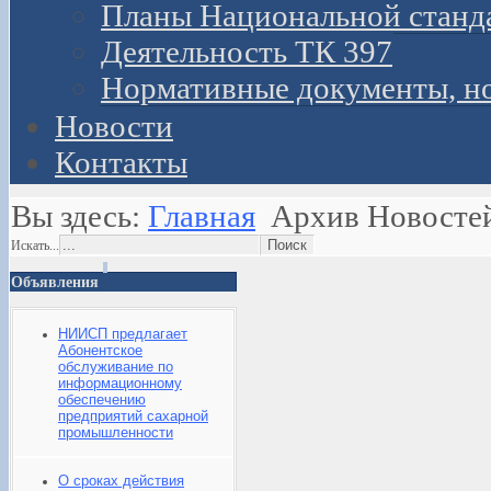
Планы Национальной станд
Деятельность ТК 397
Нормативные документы, н
Новости
Контакты
Вы здесь:
Главная
Архив Новосте
Искать...
Объявления
НИИСП предлагает
Абонентское
обслуживание по
информационному
обеспечению
предприятий сахарной
промышленности
О сроках действия