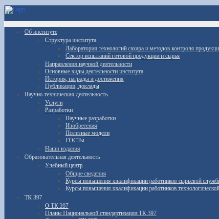
Об институте
Структура института
Лаборатория технологий сахара и методов контроля продукц
Сектор испытаний готовой продукции и сырья
Направления научной деятельности
Основные виды деятельности института
История, награды и достижения
Публикации, доклады
Научно-техническая деятельность
Услуги
Разработки
Научные разработки
Изобретения
Полезные модели
ГОСТы
Наши издания
Образовательная деятельность
Учебный центр
Общие сведения
Курсы повышения квалификации работников сырьевой служ
Курсы повышения квалификации работников технологическо
ТК 397
О ТК 397
Планы Национальной стандартизации ТК 397