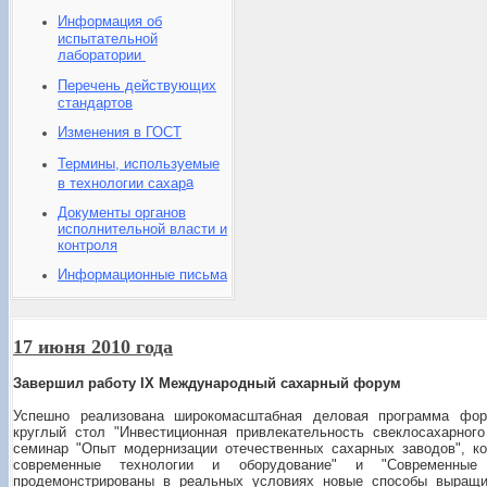
Информация об
испытательной
лаборатории
Перечень действующих
стандартов
Изменения в ГОСТ
Термины, используемые
а
в технологии сахар
Документы органов
исполнительной власти и
контроля
Информационные письма
17 июня 2010 года
Завершил работу IX Международный сахарный форум
Успешно реализована широкомасштабная деловая программа фору
круглый стол "Инвестиционная привлекательность свеклосахарног
семинар "Опыт модернизации отечественных сахарных заводов", к
современные технологии и оборудование" и "Современные
продемонстрированы в реальных условиях новые способы выращи