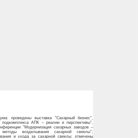
ма: проведены выставка "Сахарный бизнес",
о подкомплекса АПК – реалии и перспективы",
онференции "Модернизация сахарных заводов –
 методы возделывания сахарной свеклы";
вания и ухода за сахарной свеклы; отмечены