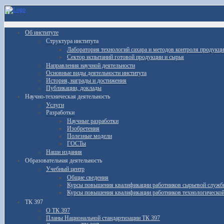
Об институте
Структура института
Лаборатория технологий сахара и методов контроля продукц
Сектор испытаний готовой продукции и сырья
Направления научной деятельности
Основные виды деятельности института
История, награды и достижения
Публикации, доклады
Научно-техническая деятельность
Услуги
Разработки
Научные разработки
Изобретения
Полезные модели
ГОСТы
Наши издания
Образовательная деятельность
Учебный центр
Общие сведения
Курсы повышения квалификации работников сырьевой служ
Курсы повышения квалификации работников технологическо
ТК 397
О ТК 397
Планы Национальной стандартизации ТК 397