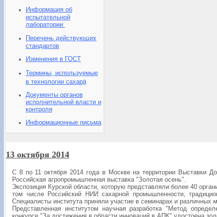
Информация об
испытательной
лаборатории
Перечень действующих
стандартов
Изменения в ГОСТ
Термины, используемые
а
в технологии сахар
Документы органов
исполнительной власти и
контроля
Информационные письма
13 октября 2014
С 8 по 11 октября 2014 года в Москве на территории Выставки Д
Российская агропромышленная выставка "Золотая осень".
Экспозиция Курской области, которую представляли более 40 орган
том числе Российский НИИ сахарной промышленности, традицион
Специалисты института приняли участие в семинарах и различных м
Представленная институтом научная разработка "Метод определ
конкурсе "За достижения в области инноваций в АПК" удостоена зо