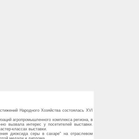
остижений Народного Хозяйства состоялась XVI
изаций агропромышленного комплекса региона, в
но вызвала интерес у посетителей выставки.
астер-классах выставки.
ения диоксида серы в сахаре" на отраслевом
лотой медали и диплома.