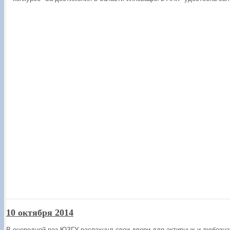
10 октября 2014
В очередной раз ЮЗГУ распахнул свои двери для активных и любозна